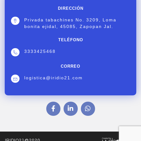
DIRECCIÓN
Privada tabachines No. 3209, Loma
bonita ejidal, 45085, Zapopan Jal.
TELÉFONO
3333425468
CORREO
logistica@iridio21.com
IRIDIO21@2020