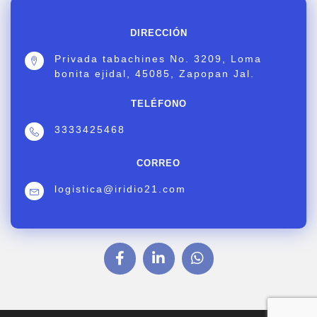
DIRECCIÓN
Privada tabachines No. 3209, Loma
bonita ejidal, 45085, Zapopan Jal.
TELÉFONO
3333425468
CORREO
logistica@iridio21.com