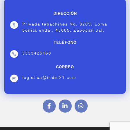
DIRECCIÓN
Privada tabachines No. 3209, Loma
bonita ejidal, 45085, Zapopan Jal.
TELÉFONO
3333425468
CORREO
logistica@iridio21.com