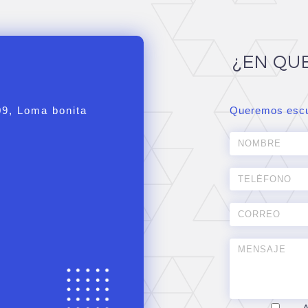
¿EN QU
09, Loma bonita
Queremos escu