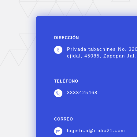
DIRECCIÓN
Privada tabachines No. 32
ejidal, 45085, Zapopan Jal.
TELÉFONO
3333425468
CORREO
logistica@iridio21.com