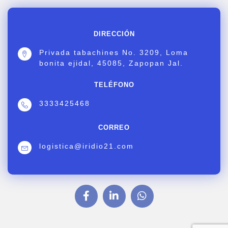
DIRECCIÓN
Privada tabachines No. 3209, Loma
bonita ejidal, 45085, Zapopan Jal.
TELÉFONO
3333425468
CORREO
logistica@iridio21.com