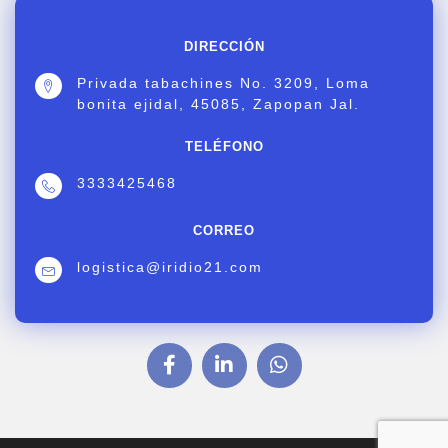
DIRECCIÓN
Privada tabachines No. 3209, Loma
bonita ejidal, 45085, Zapopan Jal.
TELÉFONO
3333425468
CORREO
logistica@iridio21.com