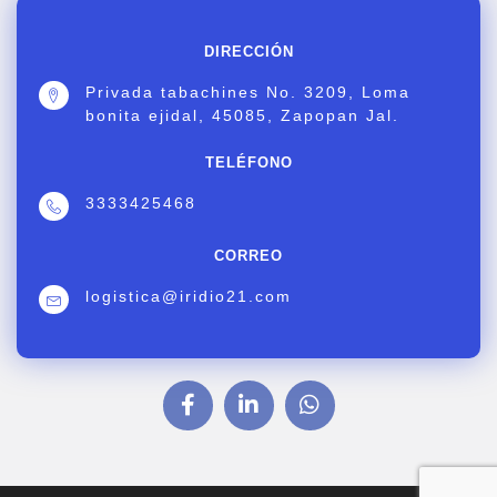
DIRECCIÓN
Privada tabachines No. 3209, Loma
bonita ejidal, 45085, Zapopan Jal.
TELÉFONO
3333425468
CORREO
logistica@iridio21.com