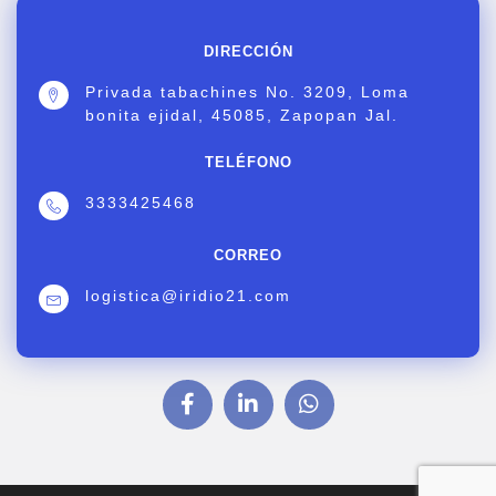
DIRECCIÓN
Privada tabachines No. 3209, Loma
bonita ejidal, 45085, Zapopan Jal.
TELÉFONO
3333425468
CORREO
logistica@iridio21.com