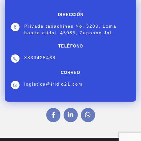
DIRECCIÓN
Privada tabachines No. 3209, Loma
bonita ejidal, 45085, Zapopan Jal.
TELÉFONO
3333425468
CORREO
logistica@iridio21.com