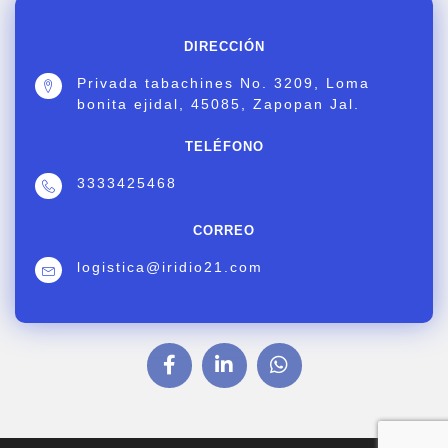
DIRECCIÓN
Privada tabachines No. 3209, Loma
bonita ejidal, 45085, Zapopan Jal.
TELÉFONO
3333425468
CORREO
logistica@iridio21.com