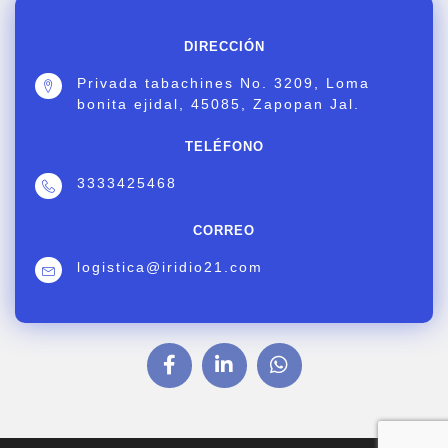
DIRECCIÓN
Privada tabachines No. 3209, Loma
bonita ejidal, 45085, Zapopan Jal.
TELÉFONO
3333425468
CORREO
logistica@iridio21.com