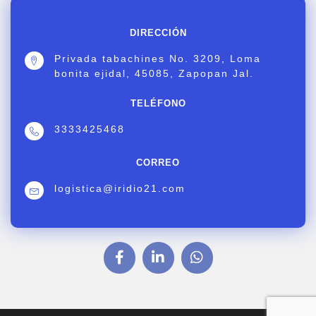
DIRECCIÓN
Privada tabachines No. 3209, Loma
bonita ejidal, 45085, Zapopan Jal.
TELÉFONO
3333425468
CORREO
logistica@iridio21.com