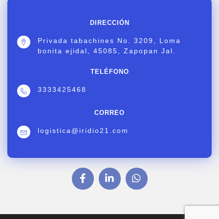
DIRECCIÓN
Privada tabachines No. 3209, Loma
bonita ejidal, 45085, Zapopan Jal.
TELÉFONO
3333425468
CORREO
logistica@iridio21.com