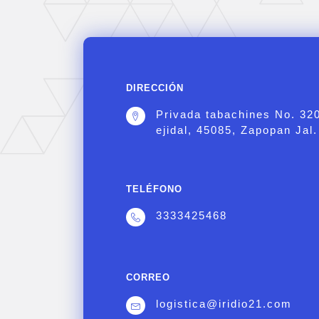
DIRECCIÓN
Privada tabachines No. 32
ejidal, 45085, Zapopan Jal.
TELÉFONO
3333425468
CORREO
logistica@iridio21.com