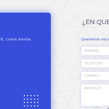
¿EN QU
09, Loma bonita
Queremos escu