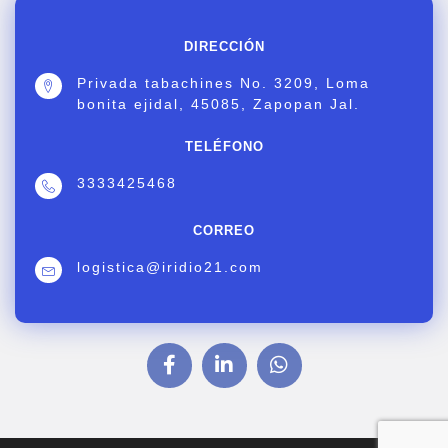
DIRECCIÓN
Privada tabachines No. 3209, Loma
bonita ejidal, 45085, Zapopan Jal.
TELÉFONO
3333425468
CORREO
logistica@iridio21.com