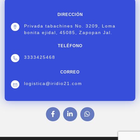
DIRECCIÓN
Privada tabachines No. 3209, Loma
bonita ejidal, 45085, Zapopan Jal.
TELÉFONO
3333425468
CORREO
logistica@iridio21.com