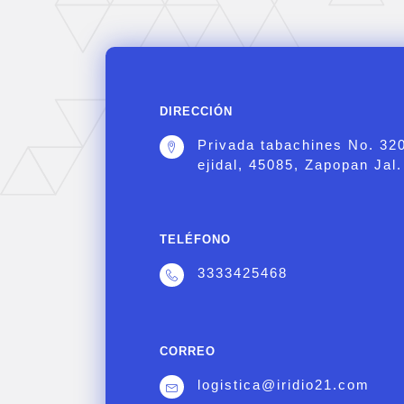
DIRECCIÓN
Privada tabachines No. 32
ejidal, 45085, Zapopan Jal.
TELÉFONO
3333425468
CORREO
logistica@iridio21.com