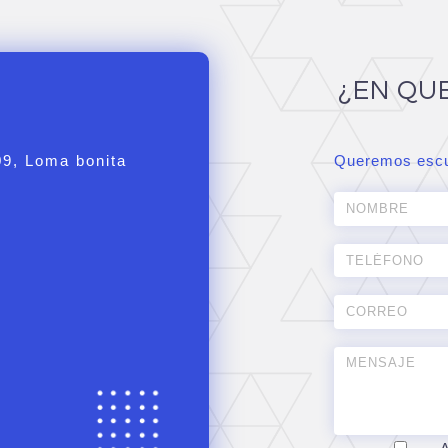
¿EN QU
09, Loma bonita
Queremos escu