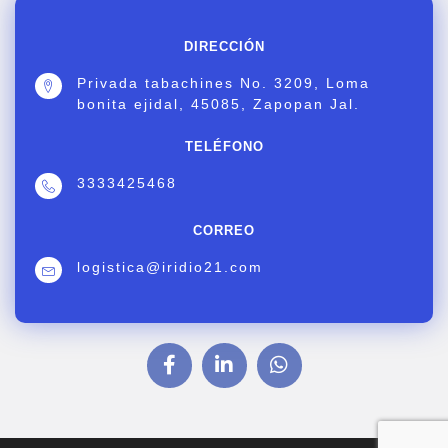
DIRECCIÓN
Privada tabachines No. 3209, Loma
bonita ejidal, 45085, Zapopan Jal.
TELÉFONO
3333425468
CORREO
logistica@iridio21.com