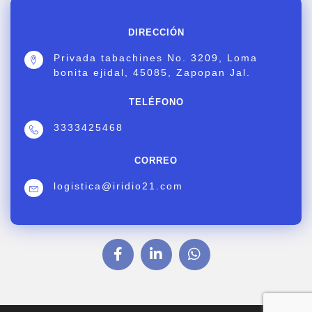
DIRECCIÓN
Privada tabachines No. 3209, Loma
bonita ejidal, 45085, Zapopan Jal.
TELÉFONO
3333425468
CORREO
logistica@iridio21.com