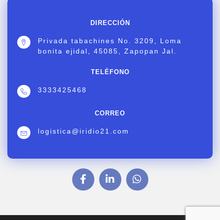
DIRECCIÓN
Privada tabachines No. 3209, Loma
bonita ejidal, 45085, Zapopan Jal.
TELÉFONO
3333425468
CORREO
logistica@iridio21.com