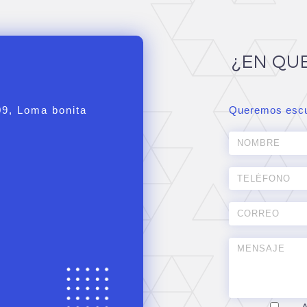
¿EN QU
09, Loma bonita
Queremos escu