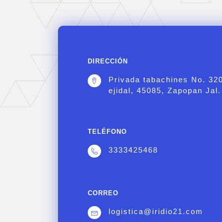
DIRECCIÓN
Privada tabachines No. 32
ejidal, 45085, Zapopan Jal.
TELÉFONO
3333425468
CORREO
logistica@iridio21.com