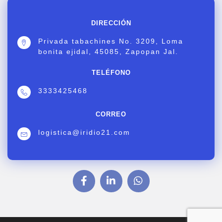
DIRECCIÓN
Privada tabachines No. 3209, Loma
bonita ejidal, 45085, Zapopan Jal.
TELÉFONO
3333425468
CORREO
logistica@iridio21.com