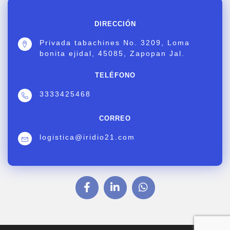
DIRECCIÓN
Privada tabachines No. 3209, Loma
bonita ejidal, 45085, Zapopan Jal.
TELÉFONO
3333425468
CORREO
logistica@iridio21.com