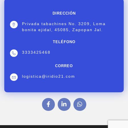
DIRECCIÓN
Privada tabachines No. 3209, Loma
bonita ejidal, 45085, Zapopan Jal.
TELÉFONO
3333425468
CORREO
logistica@iridio21.com