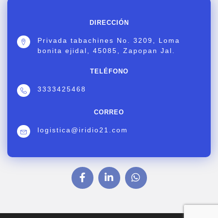
DIRECCIÓN
Privada tabachines No. 3209, Loma
bonita ejidal, 45085, Zapopan Jal.
TELÉFONO
3333425468
CORREO
logistica@iridio21.com