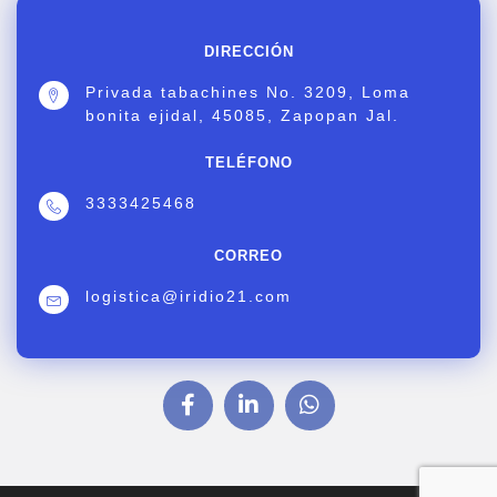
DIRECCIÓN
Privada tabachines No. 3209, Loma
bonita ejidal, 45085, Zapopan Jal.
TELÉFONO
3333425468
CORREO
logistica@iridio21.com