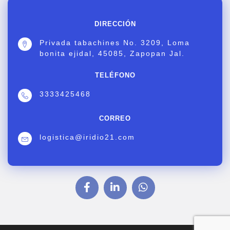
DIRECCIÓN
Privada tabachines No. 3209, Loma
bonita ejidal, 45085, Zapopan Jal.
TELÉFONO
3333425468
CORREO
logistica@iridio21.com