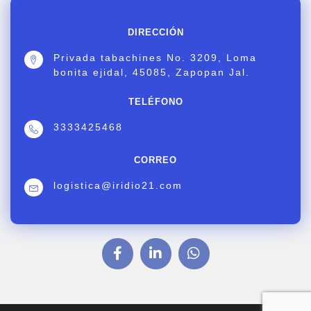
DIRECCIÓN
Privada tabachines No. 3209, Loma
bonita ejidal, 45085, Zapopan Jal.
TELÉFONO
3333425468
CORREO
logistica@iridio21.com