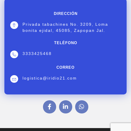
DIRECCIÓN
Privada tabachines No. 3209, Loma
bonita ejidal, 45085, Zapopan Jal.
TELÉFONO
3333425468
CORREO
logistica@iridio21.com