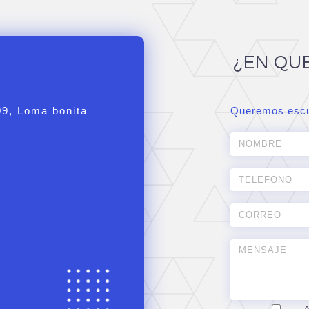
¿EN QU
09, Loma bonita
Queremos escu