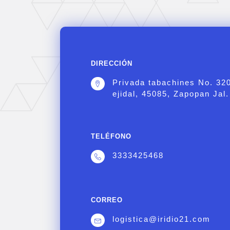
DIRECCIÓN
Privada tabachines No. 32
ejidal, 45085, Zapopan Jal.
TELÉFONO
3333425468
CORREO
logistica@iridio21.com