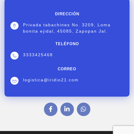
DIRECCIÓN
Privada tabachines No. 3209, Loma
bonita ejidal, 45085, Zapopan Jal.
TELÉFONO
3333425468
CORREO
logistica@iridio21.com