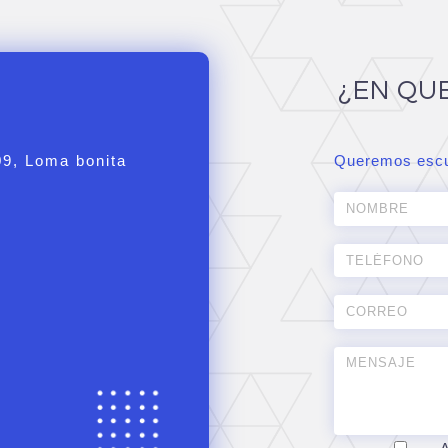
¿EN QU
09, Loma bonita
Queremos escu