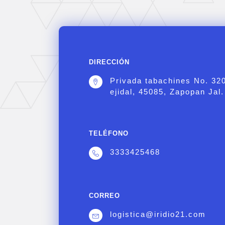
DIRECCIÓN
Privada tabachines No. 32
ejidal, 45085, Zapopan Jal.
TELÉFONO
3333425468
CORREO
logistica@iridio21.com