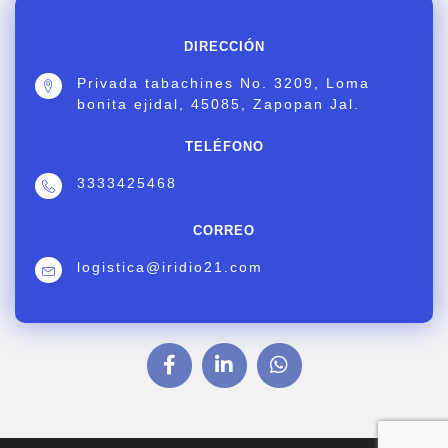
DIRECCIÓN
Privada tabachines No. 3209, Loma
bonita ejidal, 45085, Zapopan Jal.
TELÉFONO
3333425468
CORREO
logistica@iridio21.com