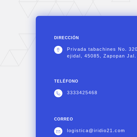
DIRECCIÓN
Privada tabachines No. 32
ejidal, 45085, Zapopan Jal.
TELÉFONO
3333425468
CORREO
logistica@iridio21.com