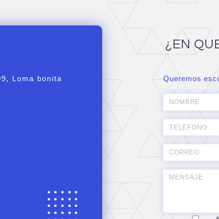
¿EN QU
09, Loma bonita
Queremos escu