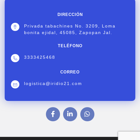
DIRECCIÓN
Privada tabachines No. 3209, Loma
bonita ejidal, 45085, Zapopan Jal.
TELÉFONO
3333425468
CORREO
logistica@iridio21.com