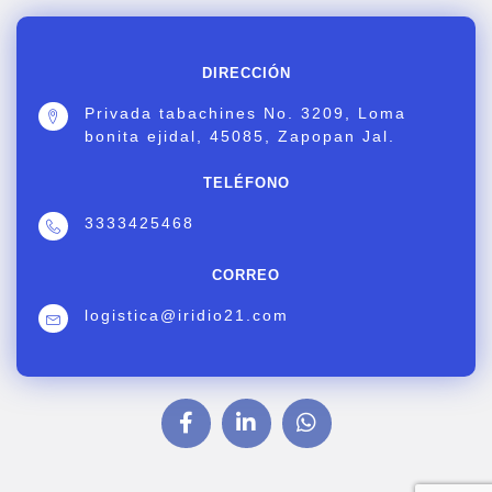
DIRECCIÓN
Privada tabachines No. 3209, Loma
bonita ejidal, 45085, Zapopan Jal.
TELÉFONO
3333425468
CORREO
logistica@iridio21.com