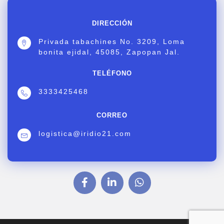
DIRECCIÓN
Privada tabachines No. 3209, Loma
bonita ejidal, 45085, Zapopan Jal.
TELÉFONO
3333425468
CORREO
logistica@iridio21.com