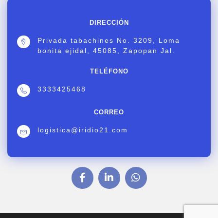
DIRECCIÓN
Privada tabachines No. 3209, Loma
bonita ejidal, 45085, Zapopan Jal.
TELÉFONO
3333425468
CORREO
logistica@iridio21.com