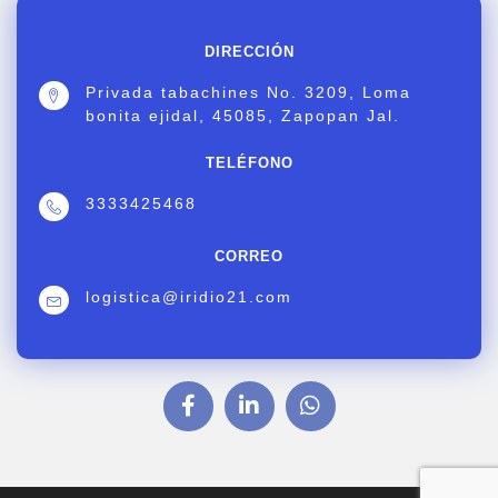
DIRECCIÓN
Privada tabachines No. 3209, Loma
bonita ejidal, 45085, Zapopan Jal.
TELÉFONO
3333425468
CORREO
logistica@iridio21.com