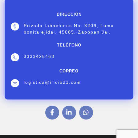
DIRECCIÓN
Privada tabachines No. 3209, Loma
bonita ejidal, 45085, Zapopan Jal.
TELÉFONO
3333425468
CORREO
logistica@iridio21.com