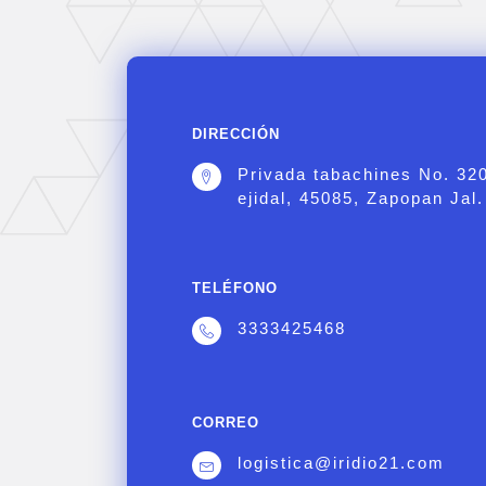
DIRECCIÓN
Privada tabachines No. 32
ejidal, 45085, Zapopan Jal.
TELÉFONO
3333425468
CORREO
logistica@iridio21.com