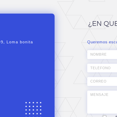
¿EN QU
09, Loma bonita
Queremos escu