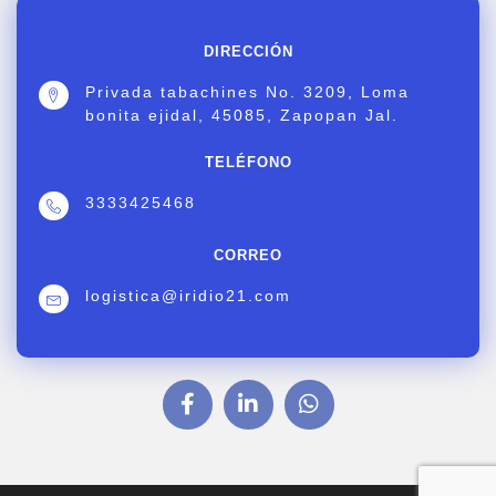
DIRECCIÓN
Privada tabachines No. 3209, Loma
bonita ejidal, 45085, Zapopan Jal.
TELÉFONO
3333425468
CORREO
logistica@iridio21.com