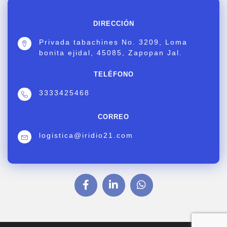
DIRECCIÓN
Privada tabachines No. 3209, Loma
bonita ejidal, 45085, Zapopan Jal.
TELÉFONO
3333425468
CORREO
logistica@iridio21.com