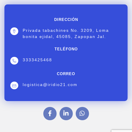
DIRECCIÓN
Privada tabachines No. 3209, Loma
bonita ejidal, 45085, Zapopan Jal.
TELÉFONO
3333425468
CORREO
logistica@iridio21.com