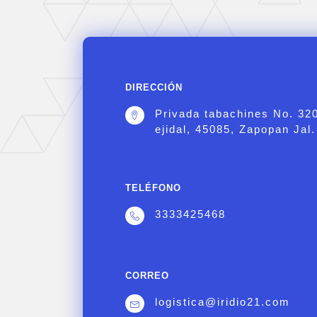
DIRECCIÓN
Privada tabachines No. 32
ejidal, 45085, Zapopan Jal.
TELÉFONO
3333425468
CORREO
logistica@iridio21.com