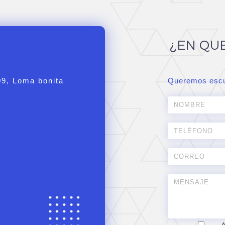
¿EN QU
09, Loma bonita
Queremos escu