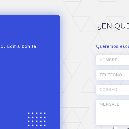
¿EN QU
09, Loma bonita
Queremos escu