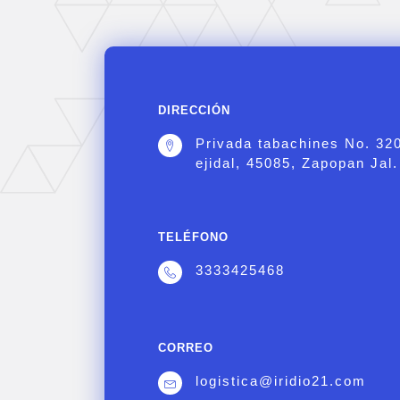
DIRECCIÓN
Privada tabachines No. 32
ejidal, 45085, Zapopan Jal.
TELÉFONO
3333425468
CORREO
logistica@iridio21.com