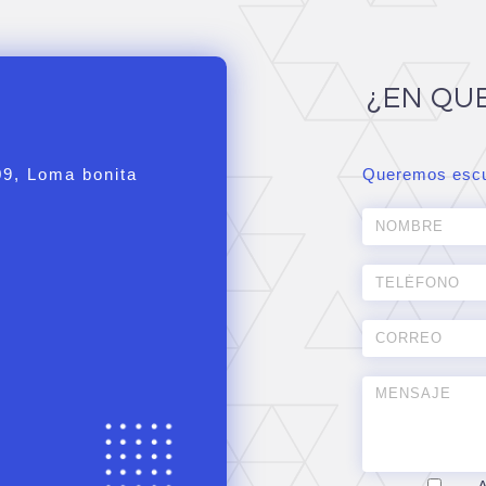
¿EN QU
09, Loma bonita
Queremos escu