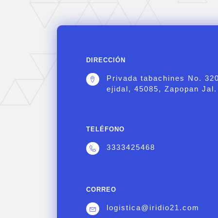
DIRECCIÓN
Privada tabachines No. 32
ejidal, 45085, Zapopan Jal.
TELÉFONO
3333425468
CORREO
logistica@iridio21.com