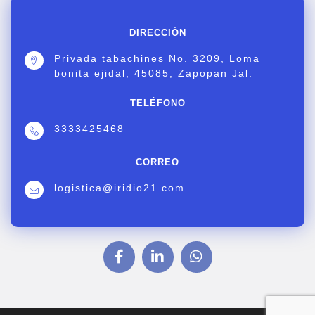
DIRECCIÓN
Privada tabachines No. 3209, Loma
bonita ejidal, 45085, Zapopan Jal.
TELÉFONO
3333425468
CORREO
logistica@iridio21.com