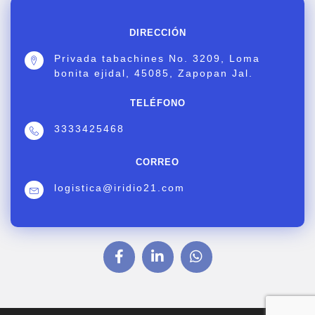
DIRECCIÓN
Privada tabachines No. 3209, Loma
bonita ejidal, 45085, Zapopan Jal.
TELÉFONO
3333425468
CORREO
logistica@iridio21.com