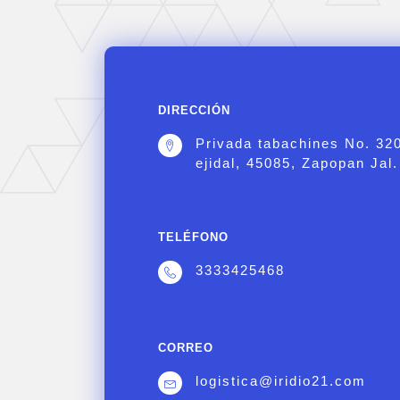
DIRECCIÓN
Privada tabachines No. 32
ejidal, 45085, Zapopan Jal.
TELÉFONO
3333425468
CORREO
logistica@iridio21.com