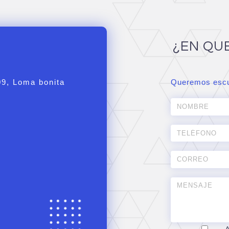
¿EN QU
09, Loma bonita
Queremos escu